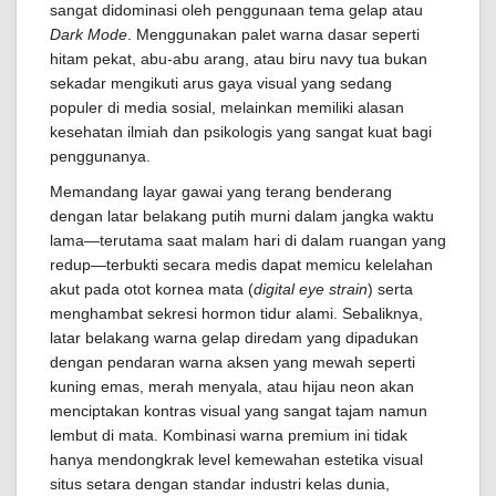
sangat didominasi oleh penggunaan tema gelap atau
Dark Mode
. Menggunakan palet warna dasar seperti
hitam pekat, abu-abu arang, atau biru navy tua bukan
sekadar mengikuti arus gaya visual yang sedang
populer di media sosial, melainkan memiliki alasan
kesehatan ilmiah dan psikologis yang sangat kuat bagi
penggunanya.
Memandang layar gawai yang terang benderang
dengan latar belakang putih murni dalam jangka waktu
lama—terutama saat malam hari di dalam ruangan yang
redup—terbukti secara medis dapat memicu kelelahan
akut pada otot kornea mata (
digital eye strain
) serta
menghambat sekresi hormon tidur alami. Sebaliknya,
latar belakang warna gelap diredam yang dipadukan
dengan pendaran warna aksen yang mewah seperti
kuning emas, merah menyala, atau hijau neon akan
menciptakan kontras visual yang sangat tajam namun
lembut di mata. Kombinasi warna premium ini tidak
hanya mendongkrak level kemewahan estetika visual
situs setara dengan standar industri kelas dunia,