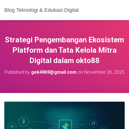
Blog Teknologi & Edukasi Digital
Strategi Pengembangan Ekosistem
Platform dan Tata Kelola Mitra
Digital dalam okto88
Published by
gek4869@gmail.com
on
November 26, 2025