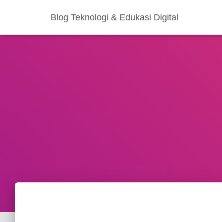
Blog Teknologi & Edukasi Digital