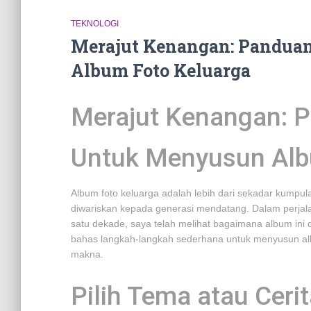
TEKNOLOGI
Merajut Kenangan: Pandua
Album Foto Keluarga
Merajut Kenangan: 
Untuk Menyusun Alb
Album foto keluarga adalah lebih dari sekadar kumpul
diwariskan kepada generasi mendatang. Dalam perjala
satu dekade, saya telah melihat bagaimana album ini da
bahas langkah-langkah sederhana untuk menyusun albu
makna.
Pilih Tema atau Ceri