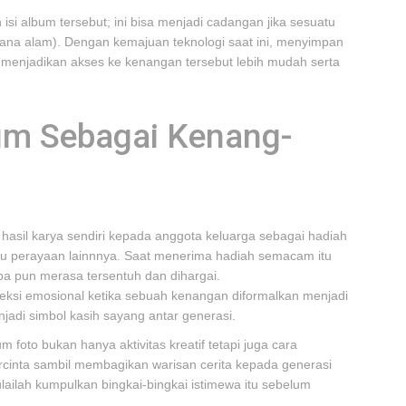
 isi album tersebut; ini bisa menjadi cadangan jika sesuatu
ncana alam). Dengan kemajuan teknologi saat ini, menyimpan
menjadikan akses ke kenangan tersebut lebih mudah serta
m Sebagai Kenang-
asil karya sendiri kepada anggota keluarga sebagai hadiah
atau perayaan lainnnya. Saat menerima hadiah semacam itu
pa pun merasa tersentuh dan dihargai.
ksi emosional ketika sebuah kenangan diformalkan menjadi
njadi simbol kasih sayang antar generasi.
 foto bukan hanya aktivitas kreatif tetapi juga cara
rcinta sambil membagikan warisan cerita kepada generasi
lailah kumpulkan bingkai-bingkai istimewa itu sebelum