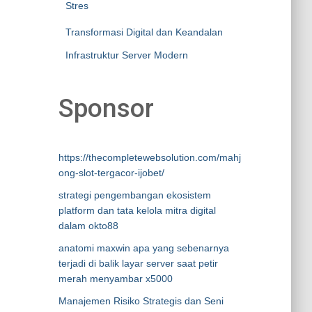
Stres
Transformasi Digital dan Keandalan
Infrastruktur Server Modern
Sponsor
https://thecompletewebsolution.com/mahj
ong-slot-tergacor-ijobet/
strategi pengembangan ekosistem
platform dan tata kelola mitra digital
dalam okto88
anatomi maxwin apa yang sebenarnya
terjadi di balik layar server saat petir
merah menyambar x5000
Manajemen Risiko Strategis dan Seni