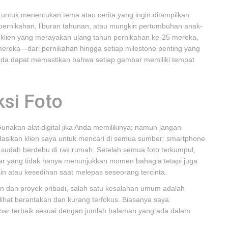
untuk menentukan tema atau cerita yang ingin ditampilkan
pernikahan, liburan tahunan, atau mungkin pertumbuhan anak-
klien yang merayakan ulang tahun pernikahan ke-25 mereka,
ereka—dari pernikahan hingga setiap milestone penting yang
da dapat memastikan bahwa setiap gambar memiliki tempat
si Foto
nakan alat digital jika Anda memilikinya; namun jangan
dasikan klien saya untuk mencari di semua sumber: smartphone
sudah berdebu di rak rumah. Setelah semua foto terkumpul,
bar yang tidak hanya menunjukkan momen bahagia tetapi juga
 atau kesedihan saat melepas seseorang tercinta.
n dan proyek pribadi, salah satu kesalahan umum adalah
lihat berantakan dan kurang terfokus. Biasanya saya
bar terbaik sesuai dengan jumlah halaman yang ada dalam