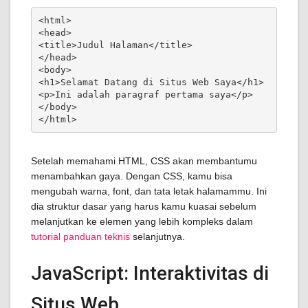
<html>

<head>

<title>Judul Halaman</title>

</head>

<body>

<h1>Selamat Datang di Situs Web Saya</h1>

<p>Ini adalah paragraf pertama saya</p>

</body>

</html>
Setelah memahami HTML, CSS akan membantumu
menambahkan gaya. Dengan CSS, kamu bisa
mengubah warna, font, dan tata letak halamammu. Ini
dia struktur dasar yang harus kamu kuasai sebelum
melanjutkan ke elemen yang lebih kompleks dalam
tutorial panduan teknis
selanjutnya.
JavaScript: Interaktivitas di
Situs Web