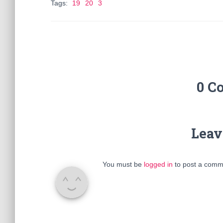
Tags:
19
20
3
0 C
Leav
You must be
logged in
to post a comm