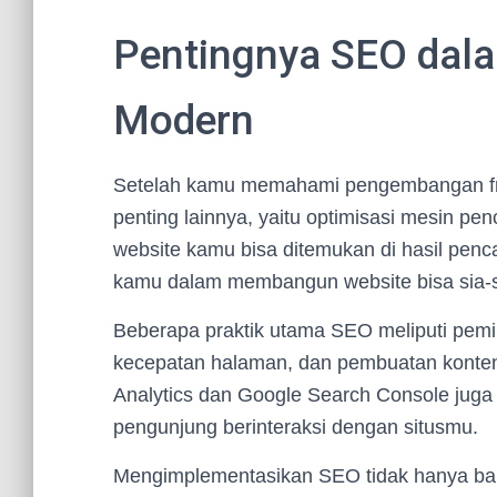
Pentingnya SEO da
Modern
Setelah kamu memahami pengembangan fro
penting lainnya, yaitu optimisasi mesin p
website kamu bisa ditemukan di hasil pen
kamu dalam membangun website bisa sia-s
Beberapa praktik utama SEO meliputi pemil
kecepatan halaman, dan pembuatan konten 
Analytics dan Google Search Console ju
pengunjung berinteraksi dengan situsmu.
Mengimplementasikan SEO tidak hanya baik