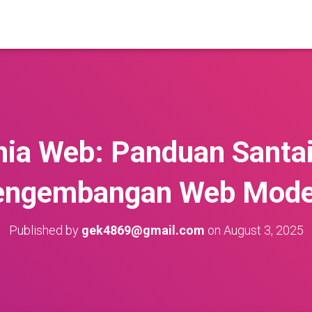
unia Web: Panduan Santa
engembangan Web Mode
Published by
gek4869@gmail.com
on
August 3, 2025