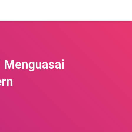
i Menguasai
rn