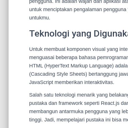
pengguna. Ini adalah wajah dari aplikasi at
untuk menciptakan pengalaman pengguna ya
untukmu.
Teknologi yang Digunak
Untuk membuat komponen visual yang intera
menguasai beberapa bahasa pemrograman 
HTML (HyperText Markup Language) adalah
(Cascading Style Sheets) bertanggung jaw
JavaScript memberikan interaktivitas.
Salah satu teknologi menarik yang belakan
pustaka dan framework seperti React.js d
membangun antarmuka pengguna yang lebih 
tinggi. Jadi, mempelajari pustaka ini bisa 