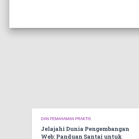
DAN PEMAHAMAN PRAKTIS
Jelajahi Dunia Pengembangan
Web: Panduan Santai untuk