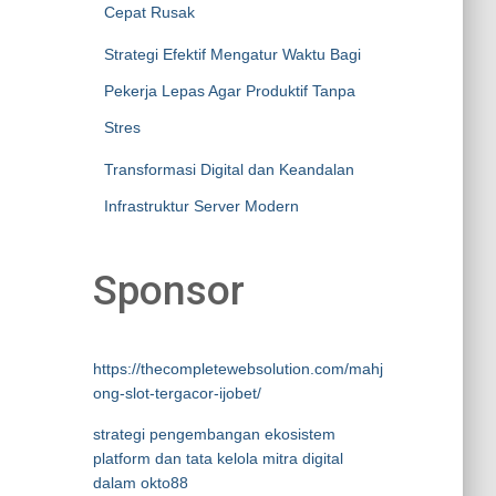
Cepat Rusak
Strategi Efektif Mengatur Waktu Bagi
Pekerja Lepas Agar Produktif Tanpa
Stres
Transformasi Digital dan Keandalan
Infrastruktur Server Modern
Sponsor
https://thecompletewebsolution.com/mahj
ong-slot-tergacor-ijobet/
strategi pengembangan ekosistem
platform dan tata kelola mitra digital
dalam okto88