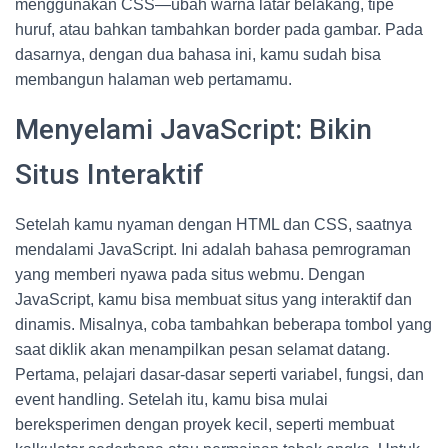
menggunakan CSS—ubah warna latar belakang, tipe
huruf, atau bahkan tambahkan border pada gambar. Pada
dasarnya, dengan dua bahasa ini, kamu sudah bisa
membangun halaman web pertamamu.
Menyelami JavaScript: Bikin
Situs Interaktif
Setelah kamu nyaman dengan HTML dan CSS, saatnya
mendalami JavaScript. Ini adalah bahasa pemrograman
yang memberi nyawa pada situs webmu. Dengan
JavaScript, kamu bisa membuat situs yang interaktif dan
dinamis. Misalnya, coba tambahkan beberapa tombol yang
saat diklik akan menampilkan pesan selamat datang.
Pertama, pelajari dasar-dasar seperti variabel, fungsi, dan
event handling. Setelah itu, kamu bisa mulai
bereksperimen dengan proyek kecil, seperti membuat