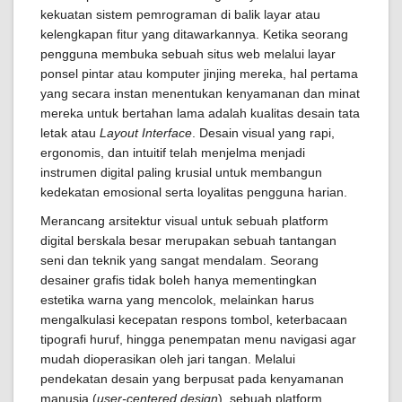
kekuatan sistem pemrograman di balik layar atau
kelengkapan fitur yang ditawarkannya. Ketika seorang
pengguna membuka sebuah situs web melalui layar
ponsel pintar atau komputer jinjing mereka, hal pertama
yang secara instan menentukan kenyamanan dan minat
mereka untuk bertahan lama adalah kualitas desain tata
letak atau
Layout Interface
. Desain visual yang rapi,
ergonomis, dan intuitif telah menjelma menjadi
instrumen digital paling krusial untuk membangun
kedekatan emosional serta loyalitas pengguna harian.
Merancang arsitektur visual untuk sebuah platform
digital berskala besar merupakan sebuah tantangan
seni dan teknik yang sangat mendalam. Seorang
desainer grafis tidak boleh hanya mementingkan
estetika warna yang mencolok, melainkan harus
mengalkulasi kecepatan respons tombol, keterbacaan
tipografi huruf, hingga penempatan menu navigasi agar
mudah dioperasikan oleh jari tangan. Melalui
pendekatan desain yang berpusat pada kenyamanan
manusia (
user-centered design
), sebuah platform