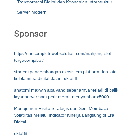
Transformasi Digital dan Keandalan Infrastruktur
Server Modern
Sponsor
https://thecompletewebsolution.com/mahjong-slot-
tergacor-ijobet/
strategi pengembangan ekosistem platform dan tata
kelola mitra digital dalam okto88
anatomi maxwin apa yang sebenarnya terjadi di balik
layar server saat petir merah menyambar x5000
Manajemen Risiko Strategis dan Seni Membaca
Volatilitas Melalui Indikator Kinerja Langsung di Era
Digital
okto88