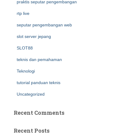
praktis seputar pengembangan
rtp live
seputar pengembangan web
slot server jepang
SLOT88
teknis dan pemahaman
Teknologi
tutorial panduan teknis
Uncategorized
Recent Comments
Recent Posts