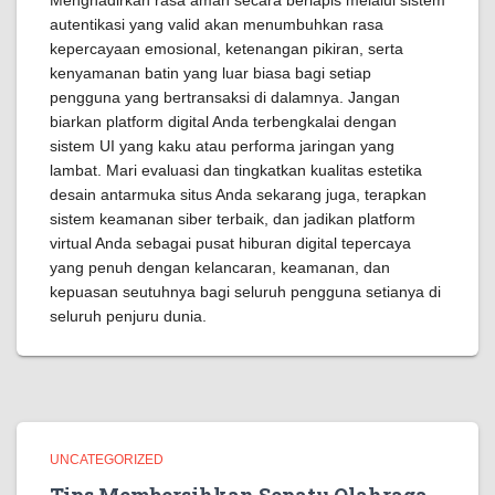
Menghadirkan rasa aman secara berlapis melalui sistem
autentikasi yang valid akan menumbuhkan rasa
kepercayaan emosional, ketenangan pikiran, serta
kenyamanan batin yang luar biasa bagi setiap
pengguna yang bertransaksi di dalamnya. Jangan
biarkan platform digital Anda terbengkalai dengan
sistem UI yang kaku atau performa jaringan yang
lambat. Mari evaluasi dan tingkatkan kualitas estetika
desain antarmuka situs Anda sekarang juga, terapkan
sistem keamanan siber terbaik, dan jadikan platform
virtual Anda sebagai pusat hiburan digital tepercaya
yang penuh dengan kelancaran, keamanan, dan
kepuasan seutuhnya bagi seluruh pengguna setianya di
seluruh penjuru dunia.
UNCATEGORIZED