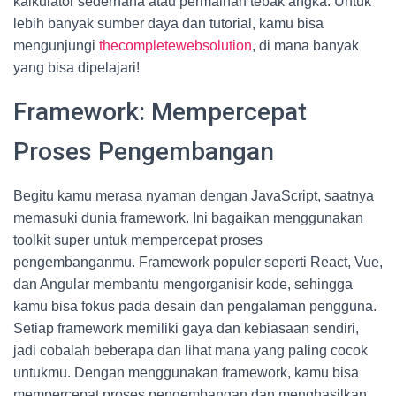
kalkulator sederhana atau permainan tebak angka. Untuk
lebih banyak sumber daya dan tutorial, kamu bisa
mengunjungi
thecompletewebsolution
, di mana banyak
yang bisa dipelajari!
Framework: Mempercepat
Proses Pengembangan
Begitu kamu merasa nyaman dengan JavaScript, saatnya
memasuki dunia framework. Ini bagaikan menggunakan
toolkit super untuk mempercepat proses
pengembanganmu. Framework populer seperti React, Vue,
dan Angular membantu mengorganisir kode, sehingga
kamu bisa fokus pada desain dan pengalaman pengguna.
Setiap framework memiliki gaya dan kebiasaan sendiri,
jadi cobalah beberapa dan lihat mana yang paling cocok
untukmu. Dengan menggunakan framework, kamu bisa
mempercepat proses pengembangan dan menghasilkan