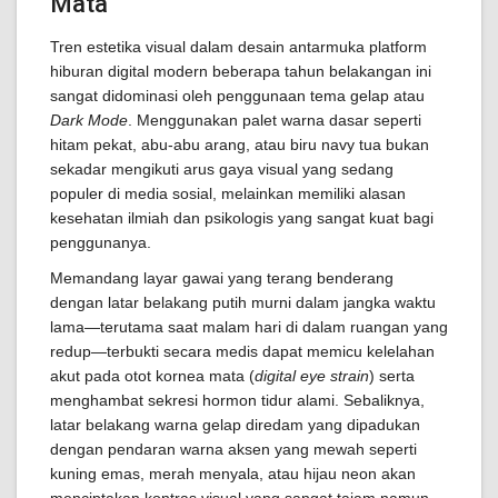
Mata
Tren estetika visual dalam desain antarmuka platform
hiburan digital modern beberapa tahun belakangan ini
sangat didominasi oleh penggunaan tema gelap atau
Dark Mode
. Menggunakan palet warna dasar seperti
hitam pekat, abu-abu arang, atau biru navy tua bukan
sekadar mengikuti arus gaya visual yang sedang
populer di media sosial, melainkan memiliki alasan
kesehatan ilmiah dan psikologis yang sangat kuat bagi
penggunanya.
Memandang layar gawai yang terang benderang
dengan latar belakang putih murni dalam jangka waktu
lama—terutama saat malam hari di dalam ruangan yang
redup—terbukti secara medis dapat memicu kelelahan
akut pada otot kornea mata (
digital eye strain
) serta
menghambat sekresi hormon tidur alami. Sebaliknya,
latar belakang warna gelap diredam yang dipadukan
dengan pendaran warna aksen yang mewah seperti
kuning emas, merah menyala, atau hijau neon akan