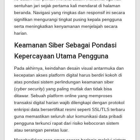
sentuhan jari sejak pertama kali mendarat di halaman
beranda. Navigasi yang ringkas dan responsif ini secara
signifikan mengurangi tingkat pusing kepala pengguna
serta meningkatkan kenyamanan menjelajah secara
harian.
Keamanan Siber Sebagai Pondasi
Kepercayaan Utama Pengguna
Pada akhirnya, keindahan desain visual antarmuka dan
kecepatan akses platform digital harus berdiri kokoh di
atas pondasi sistem perlindungan keamanan siber
(
cyber security
) yang paling mutlak dan tidak bisa
ditawar. Sebuah platform online yang memproses
transaksi digital harian wajib dilengkapi dengan protokol
enkripsi data bersertifikat resmi seperti SSL/TLS terbaru
guna memastikan seluruh alur komunikasi data pribadi
pengguna terkunci rapat dari risiko kebocoran sistem
atau serangan peretas luar.