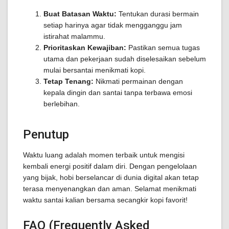
Buat Batasan Waktu:
Tentukan durasi bermain
setiap harinya agar tidak mengganggu jam
istirahat malammu.
Prioritaskan Kewajiban:
Pastikan semua tugas
utama dan pekerjaan sudah diselesaikan sebelum
mulai bersantai menikmati kopi.
Tetap Tenang:
Nikmati permainan dengan
kepala dingin dan santai tanpa terbawa emosi
berlebihan.
Penutup
Waktu luang adalah momen terbaik untuk mengisi
kembali energi positif dalam diri. Dengan pengelolaan
yang bijak, hobi berselancar di dunia digital akan tetap
terasa menyenangkan dan aman. Selamat menikmati
waktu santai kalian bersama secangkir kopi favorit!
FAQ (Frequently Asked