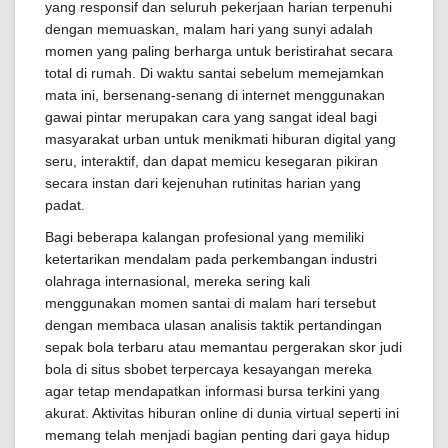
yang responsif dan seluruh pekerjaan harian terpenuhi
dengan memuaskan, malam hari yang sunyi adalah
momen yang paling berharga untuk beristirahat secara
total di rumah. Di waktu santai sebelum memejamkan
mata ini, bersenang-senang di internet menggunakan
gawai pintar merupakan cara yang sangat ideal bagi
masyarakat urban untuk menikmati hiburan digital yang
seru, interaktif, dan dapat memicu kesegaran pikiran
secara instan dari kejenuhan rutinitas harian yang
padat.
Bagi beberapa kalangan profesional yang memiliki
ketertarikan mendalam pada perkembangan industri
olahraga internasional, mereka sering kali
menggunakan momen santai di malam hari tersebut
dengan membaca ulasan analisis taktik pertandingan
sepak bola terbaru atau memantau pergerakan skor judi
bola di situs sbobet terpercaya kesayangan mereka
agar tetap mendapatkan informasi bursa terkini yang
akurat. Aktivitas hiburan online di dunia virtual seperti ini
memang telah menjadi bagian penting dari gaya hidup