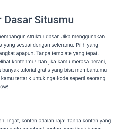
 Dasar Situsmu
 membangun struktur dasar. Jika menggunakan
 yang sesuai dengan seleramu. Pilih yang
rangkat apapun. Tanpa template yang tepat,
ihat kontenmu! Dan jika kamu merasa berani,
 banyak tutorial gratis yang bisa membantumu
kamu tertarik untuk nge-kode seperti seorang
wow!
en. Ingat, konten adalah raja! Tanpa konten yang