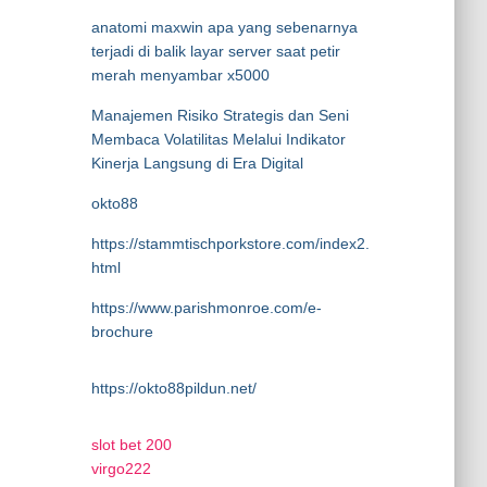
anatomi maxwin apa yang sebenarnya
terjadi di balik layar server saat petir
merah menyambar x5000
Manajemen Risiko Strategis dan Seni
Membaca Volatilitas Melalui Indikator
Kinerja Langsung di Era Digital
okto88
https://stammtischporkstore.com/index2.
html
https://www.parishmonroe.com/e-
brochure
https://okto88pildun.net/
slot bet 200
virgo222