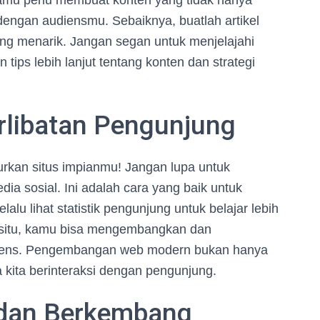
amu perlu membuat konten yang tidak hanya
n dengan audiensmu. Sebaiknya, buatlah artikel
ng menarik. Jangan segan untuk menjelajahi
tips lebih lanjut tentang konten dan strategi
rlibatan Pengunjung
urkan situs impianmu! Jangan lupa untuk
a sosial. Ini adalah cara yang baik untuk
alu lihat statistik pengunjung untuk belajar lebih
i situ, kamu bisa mengembangkan dan
diens. Pengembangan web modern bukan hanya
 kita berinteraksi dengan pengunjung.
 dan Berkembang