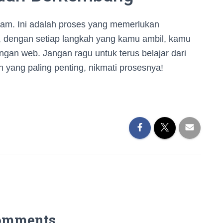
lam. Ini adalah proses yang memerlukan
r, dengan setiap langkah yang kamu ambil, kamu
n web. Jangan ragu untuk terus belajar dari
 yang paling penting, nikmati prosesnya!
omments