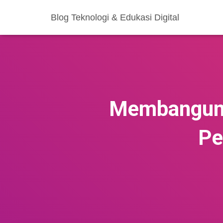
Blog Teknologi & Edukasi Digital
Membangun S
Pe