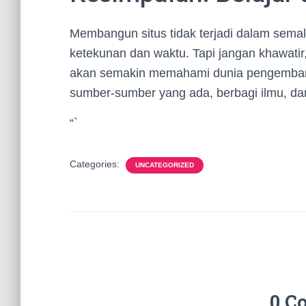
Membangun situs tidak terjadi dalam sema
ketekunan dan waktu. Tapi jangan khawati
akan semakin memahami dunia pengembanga
sumber-sumber yang ada, berbagi ilmu, dan
“`
Categories:
UNCATEGORIZED
0 C