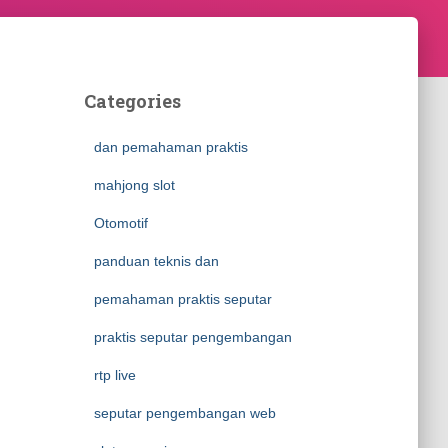
Categories
dan pemahaman praktis
mahjong slot
Otomotif
panduan teknis dan
pemahaman praktis seputar
praktis seputar pengembangan
rtp live
seputar pengembangan web