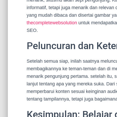
menarik, situsmu akan sepi pengunjung. K
informatif, tetapi juga menarik dan releva
yang mudah dibaca dan disertai gambar ya
thecompletewebsolution
untuk mendapatkan 
SEO.
Peluncuran dan Kete
Setelah semua siap, inilah saatnya melunc
membagikannya ke teman-teman dan di medi
menarik pengunjung pertama. setelah itu, sel
lanjut tentang apa yang mereka suka. Dar
memperbarui konten sesuai keinginan au
tentang tampilannya, tetapi juga bagaimana
Kesimpulan: Belajar