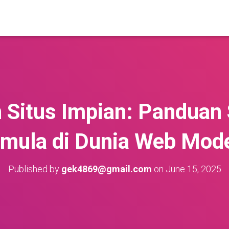
itus Impian: Panduan 
mula di Dunia Web Mod
Published by
gek4869@gmail.com
on
June 15, 2025