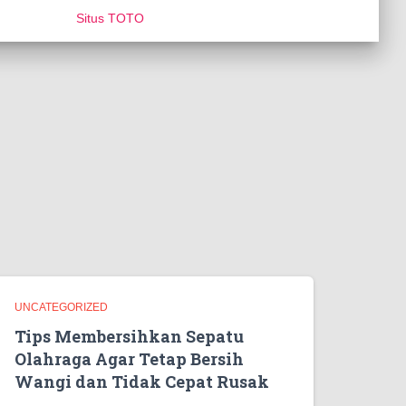
Situs TOTO
UNCATEGORIZED
Tips Membersihkan Sepatu
Olahraga Agar Tetap Bersih
Wangi dan Tidak Cepat Rusak