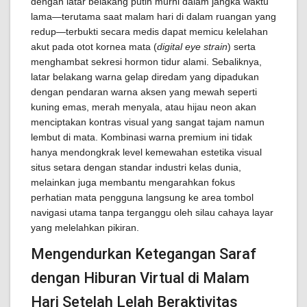
dengan latar belakang putih murni dalam jangka waktu
lama—terutama saat malam hari di dalam ruangan yang
redup—terbukti secara medis dapat memicu kelelahan
akut pada otot kornea mata (
digital eye strain
) serta
menghambat sekresi hormon tidur alami. Sebaliknya,
latar belakang warna gelap diredam yang dipadukan
dengan pendaran warna aksen yang mewah seperti
kuning emas, merah menyala, atau hijau neon akan
menciptakan kontras visual yang sangat tajam namun
lembut di mata. Kombinasi warna premium ini tidak
hanya mendongkrak level kemewahan estetika visual
situs setara dengan standar industri kelas dunia,
melainkan juga membantu mengarahkan fokus
perhatian mata pengguna langsung ke area tombol
navigasi utama tanpa terganggu oleh silau cahaya layar
yang melelahkan pikiran.
Mengendurkan Ketegangan Saraf
dengan Hiburan Virtual di Malam
Hari Setelah Lelah Beraktivitas