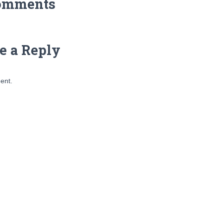
omments
e a Reply
ent.