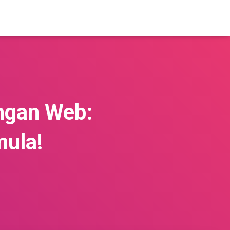
ngan Web:
mula!