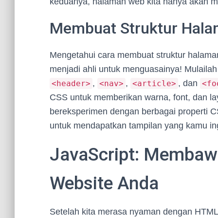
keduanya, halaman web kita hanya akan me
Membuat Struktur Hal
Mengetahui cara membuat struktur halaman 
menjadi ahli untuk menguasainya! Mulail
,
,
, dan
<header>
<nav>
<article>
<fo
CSS untuk memberikan warna, font, dan la
bereksperimen dengan berbagai properti C
untuk mendapatkan tampilan yang kamu in
JavaScript: Membawa 
Website Anda
Setelah kita merasa nyaman dengan HTML