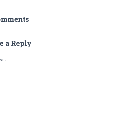
omments
e a Reply
ent.