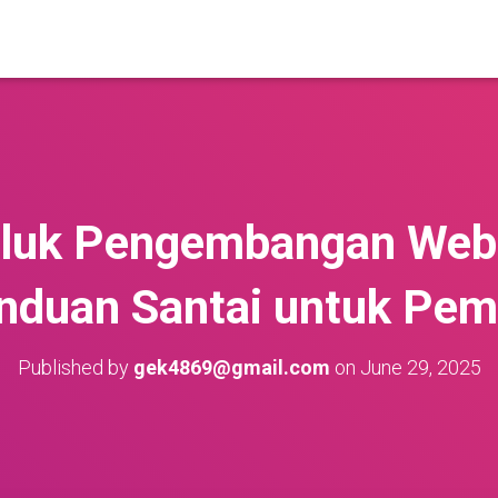
eluk Pengembangan Web
nduan Santai untuk Pem
Published by
gek4869@gmail.com
on
June 29, 2025