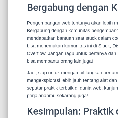
Bergabung dengan 
Pengembangan web tentunya akan lebih me
Bergabung dengan komunitas pengembang 
mendapatkan bantuan saat stuck dalam co
bisa menemukan komunitas ini di Slack, Di
Overflow. Jangan ragu untuk bertanya dan
bisa membantu orang lain juga!
Jadi, siap untuk mengambil langkah pert
mengeksplorasi lebih jauh tentang alat dan 
seputar praktik terbaik di dunia web, kunju
perjalananmu sekarang juga!
Kesimpulan: Praktik 