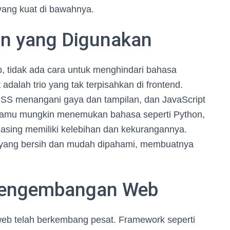
yang kuat di bawahnya.
n yang Digunakan
 tidak ada cara untuk menghindari bahasa
alah trio yang tak terpisahkan di frontend.
CSS menangani gaya dan tampilan, dan JavaScript
 kamu mungkin menemukan bahasa seperti Python,
asing memiliki kelebihan dan kekurangannya.
s yang bersih dan mudah dipahami, membuatnya
 Pengembangan Web
n web telah berkembang pesat. Framework seperti