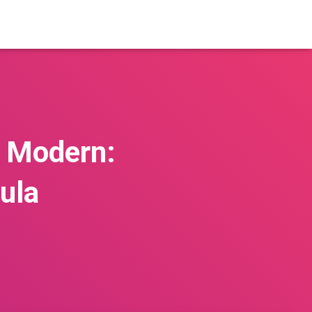
 Modern:
ula