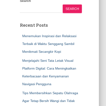
Search
SEARCH
Recent Posts
Menemukan Inspirasi dan Relaksasi
Terbaik di Waktu Senggang Sambil
Menikmati Secangkir Kopi
Menjelajahi Seni Tata Letak Visual
Platform Digital: Cara Meningkatkan
Keterbacaan dan Kenyamanan
Navigasi Pengguna
Tips Membersihkan Sepatu Olahraga
Agar Tetap Bersih Wangi dan Tidak