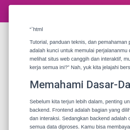
“`html
Tutorial, panduan teknis, dan pemahaman
adalah kunci untuk memulai perjalananmu di
melihat situs web canggih dan interaktif,
kerja semua ini?” Nah, yuk kita jelajahi b
Memahami Dasar-Da
Sebelum kita terjun lebih dalam, penting u
backend. Frontend adalah bagian yang dili
dan interaksi. Sedangkan backend adalah ota
semua data diproses. Kamu bisa membayan